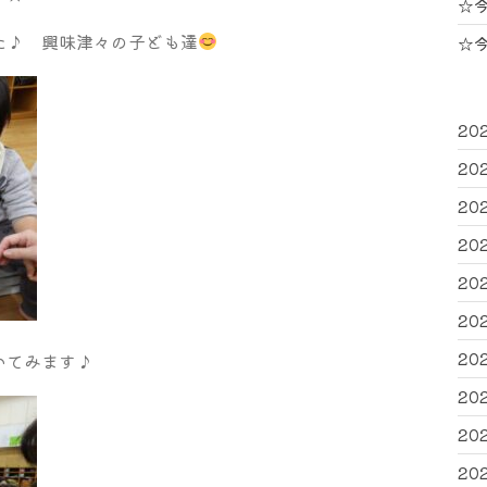
☆
た♪ 興味津々の子ども達
☆
20
20
20
20
20
20
20
いてみます♪
20
20
20