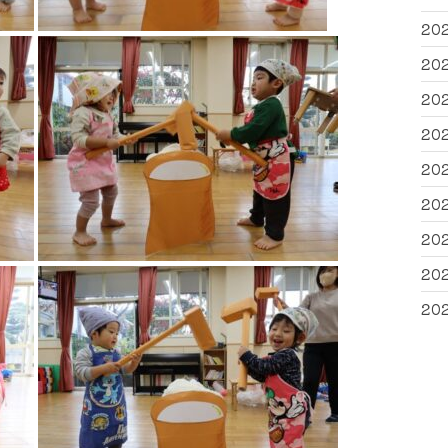
20
20
20
20
20
20
20
20
20