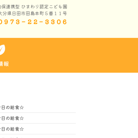
幼保連携型 ひまわり認定こども園
大分県日田市田島本町５番１１号
０９７３－２２－３３０６
情報
今日の給食☆
今日の給食☆
今日の給食☆