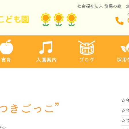
社会福祉法人 龍馬の森 
ブログ
入園案内
食育
採用
☆
つきごっこ”
☆
☆
子☆