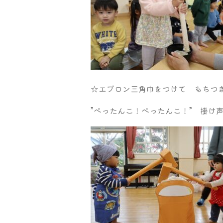
☆エプロン三角巾をつけて もちつきご
”ぺったんこ！ぺったんこ！” 掛け