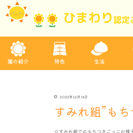
園の紹介
特色
生活
2023年12月14日
すみれ組”もち
☆すみれ組でのもちつきごっこの様