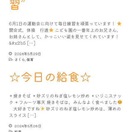
習”
6月1日の運動会に向けて毎日練習を頑張っています！
開会式、体操 行進
こども園の一番年上のお兄さん、
お姉さんとして、かっこいい姿を見せてくれています！
&#x2b5 […]
2024年5月29日
さくら
,
保育
☆今日の給食☆
＊焼きそば ＊砂ズリのねぎ塩レモン炒め ＊いりこスナッ
ク ＊フルーツ寒天 焼きそばは、みんなよく食べました
大好きですね
砂ズリのねぎ塩レモン炒めは、薄めの
スライス […]
2024年5月28日
給食