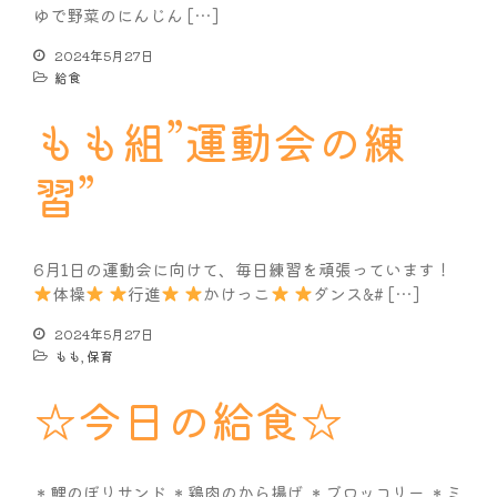
ゆで野菜のにんじん […]
2024年5月27日
給食
もも組”運動会の練
習”
6月1日の運動会に向けて、毎日練習を頑張っています！
体操
行進
かけっこ
ダンス&# […]
2024年5月27日
もも
,
保育
☆今日の給食☆
＊鯉のぼりサンド ＊鶏肉のから揚げ ＊ブロッコリー ＊ミ