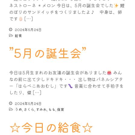
ネストローネ ＊メロン 今日は、5月の誕生会でした
鯉
のぼりのサンドイッチをつくりましたよ♪ 中身は、卵
です
[…]
2024年5月24日
給食
”5月の誕生会”
今日は5月生まれのお友達の誕生会がありました
みん
なの前に出て少しドキドキ・・・ 出し物はパネルシアタ
ー「はらぺこあおむし」です
音楽に合わせて手拍子を
したり、蝶 […]
2024年5月24日
うめ
,
さくら
,
すみれ
,
もも
,
保育
☆今日の給食☆