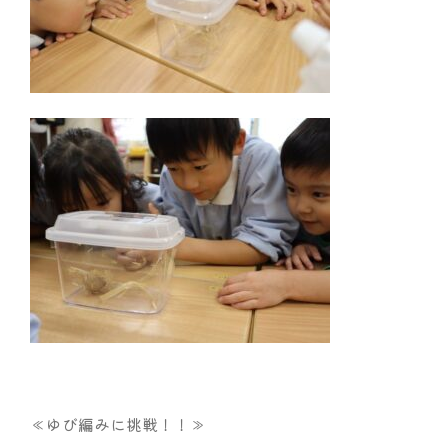
≪ゆび編みに挑戦！！≫