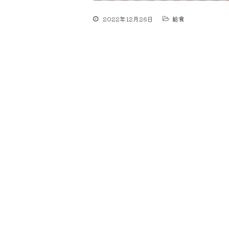
2022年12月26日
給食