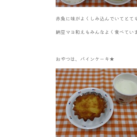
赤魚に味がよくしみ込んでいてとて
納豆マヨ和えもみんなよく食べてい
おやつは、パインケーキ★